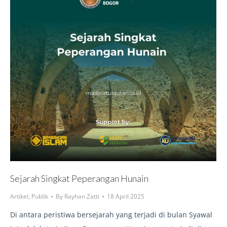
Sejarah Singkat Peperangan Hunain
Artikel
,
Publik
By
Rayhan Zatti
18 April 2025
Di antara peristiwa bersejarah yang terjadi di bulan Syawal