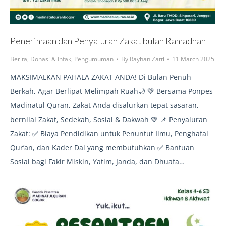
Penerimaan dan Penyaluran Zakat bulan Ramadhan
Berita
,
Donasi & Infak
,
Pengumuman
By
Rayhan Zatti
11 March 2025
MAKSIMALKAN PAHALA ZAKAT ANDA! Di Bulan Penuh
Berkah, Agar Berlipat Melimpah Ruah🌙 💚 Bersama Ponpes
Madinatul Quran, Zakat Anda disalurkan tepat sasaran,
bernilai Zakat, Sedekah, Sosial & Dakwah 💚 📌 Penyaluran
Zakat: ✅ Biaya Pendidikan untuk Penuntut Ilmu, Penghafal
Qur’an, dan Kader Dai yang membutuhkan ✅ Bantuan
Sosial bagi Fakir Miskin, Yatim, Janda, dan Dhuafa…