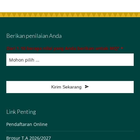
Berikan penilaian Anda
Dari 1-10 berapa nilai yang Anda berikan untuk MQ?
*
Kirim Sekarang
This
field
Link Penting
should
be
Pendaftaran Online
left
Brosur T.A 2026/2027
blank