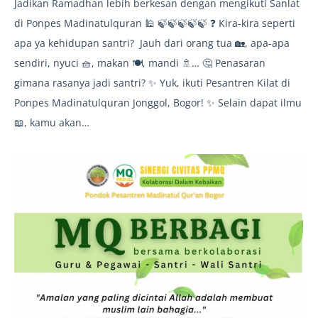
Jadikan Ramadhan lebih berkesan dengan mengikuti Sanlat
di Ponpes Madinatulquran 🕌 🍃🍃🍃🍃🍃 ❓ Kira-kira seperti
apa ya kehidupan santri? Jauh dari orang tua 🏡, apa-apa
sendiri, nyuci 🧺, makan 🍽️, mandi 🚿… 🤔 Penasaran
gimana rasanya jadi santri? ✨ Yuk, ikuti Pesantren Kilat di
Ponpes Madinatulquran Jonggol, Bogor! ✨ Selain dapat ilmu
📖, kamu akan…