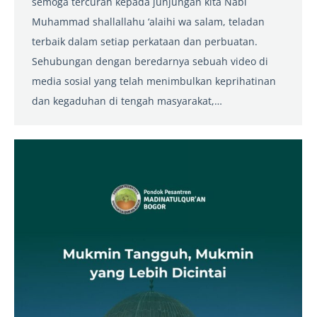
semoga tercurah kepada junjungan kita Nabi
Muhammad shallallahu ‘alaihi wa salam, teladan
terbaik dalam setiap perkataan dan perbuatan.
Sehubungan dengan beredarnya sebuah video di
media sosial yang telah menimbulkan keprihatinan
dan kegaduhan di tengah masyarakat,…