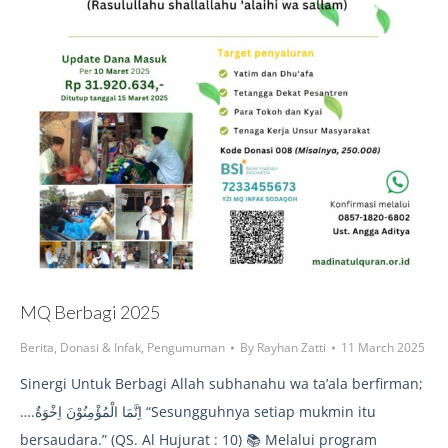
MQ Berbagi 2025
Berita
,
Donasi & Infak
,
Pengumuman
By
Rayhan Zatti
11 March 2025
Sinergi Untuk Berbagi Allah subhanahu wa ta’ala berfirman;
….اِنَّمَا الْمُؤْمِنُوْنَ اِخْوَةٌ “Sesungguhnya setiap mukmin itu
bersaudara.” (QS. Al Hujurat : 10) 📚 Melalui program