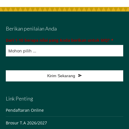
Berikan penilaian Anda
Dari 1-10 berapa nilai yang Anda berikan untuk MQ?
*
Kirim Sekarang
This
field
Link Penting
should
be
Pendaftaran Online
left
Brosur T.A 2026/2027
blank