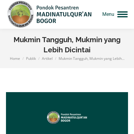
Menu
Mukmin Tangguh, Mukmin yang
Lebih Dicintai
Home
Publik
Artikel
Mukmin Tangguh, Mukmin yang Lebih…
You are here: