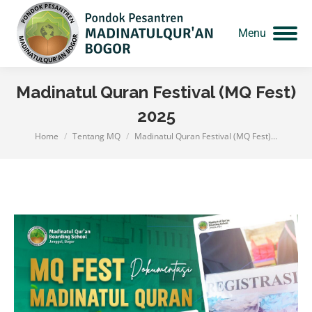
Menu
Madinatul Quran Festival (MQ Fest)
2025
Home
Tentang MQ
Madinatul Quran Festival (MQ Fest)…
You are here: