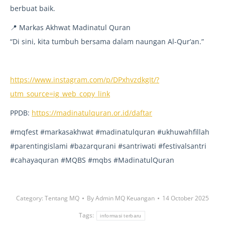
berbuat baik.
📍 Markas Akhwat Madinatul Quran
“Di sini, kita tumbuh bersama dalam naungan Al-Qur’an.”
https://www.instagram.com/p/DPxhvzdkgIt/?
utm_source=ig_web_copy_link
PPDB:
https://madinatulquran.or.id/daftar
#mqfest #markasakhwat #madinatulquran #ukhuwahfillah
#parentingislami #bazarqurani #santriwati #festivalsantri
#cahayaquran #MQBS #mqbs #MadinatulQuran
Category:
Tentang MQ
By
Admin MQ Keuangan
14 October 2025
Tags:
informasi terbaru