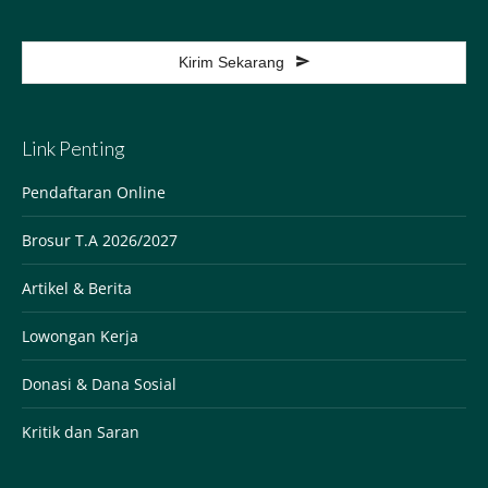
Kirim Sekarang
This
field
Link Penting
should
be
Pendaftaran Online
left
Brosur T.A 2026/2027
blank
Artikel & Berita
Lowongan Kerja
Donasi & Dana Sosial
Kritik dan Saran