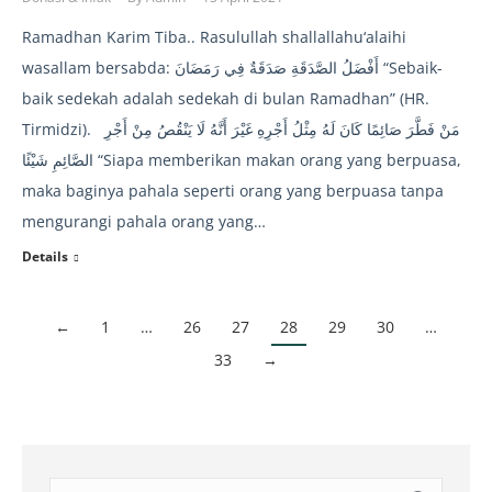
Ramadhan Karim Tiba.. Rasulullah shallallahu‘alaihi
wasallam bersabda: أَفْضَلُ الصَّدَقَةِ صَدَقَةٌ فِي رَمَضَانَ “Sebaik-
baik sedekah adalah sedekah di bulan Ramadhan” (HR.
Tirmidzi). مَنْ فَطَّرَ صَائِمًا كَانَ لَهُ مِثْلُ أَجْرِهِ غَيْرَ أَنَّهُ لَا يَنْقُصُ مِنْ أَجْرِ
الصَّائِمِ شَيْئًا “Siapa memberikan makan orang yang berpuasa,
maka baginya pahala seperti orang yang berpuasa tanpa
mengurangi pahala orang yang…
Details
←
1
…
26
27
28
29
30
…
33
→