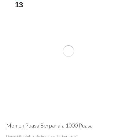
13
Momen Puasa Berpahala 1000 Puasa
Donasi & Infak
By
Admin
13 April 2021