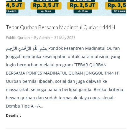
Tebar Qurban Bersama Madinatul Qur’an 1444H
Publik
,
Qurban
By
Admin
31 May 2023
بِسْمِ اللَّهِ الرَّحْمَنِ الرَّحِيم Pondok Pesantren Madinatul Qur’an
Jonggol membuka kesempatan untuk para muhsinin yang
ingin berqurban melalui program “TEBAR QURBAN
BERSAMA PONPES MADINATUL QURAN JONGGOL 1444 H”.
Qurban bernilai Ibadah, sosial dan juga dakwah ke
masyarakat, semoga pahala berlipat ganda. Berikut kriteria
hewan qurban dan sudah termasuk biaya operasional :
Domba Tipe A +/-…
Details