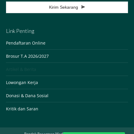
Kirim Sekarang
This
field
Link Penting
should
be
Pendaftaran Online
left
Brosur T.A 2026/2027
blank
Artikel & Berita
Lowongan Kerja
Donasi & Dana Sosial
Kritik dan Saran
Pondok Pesantren Madinatul Qur'an Jonggol @2020