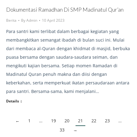
Dokumentasi Ramadhan Di SMP Madinatul Qur’an
Berita
By
Admin
10 April 2023
Para santri kami terlibat dalam berbagai kegiatan yang
membangkitkan semangat ibadah di bulan suci ini. Mulai
dari membaca al-Quran dengan khidmat di masjid, berbuka
puasa bersama dengan saudara-saudara seiman, dan
mengikuti kajian bersama. Setiap momen Ramadan di
Madinatul Quran penuh makna dan diisi dengan
keberkahan, serta memperkuat ikatan persaudaraan antara
para santri. Bersama-sama, kami menjalani…
Details
←
1
…
19
20
21
22
23
…
33
→