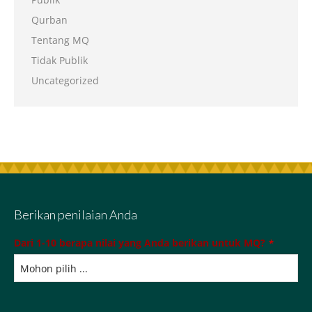
Qurban
Tentang MQ
Tidak Publik
Uncategorized
Berikan penilaian Anda
Dari 1-10 berapa nilai yang Anda berikan untuk MQ?
*