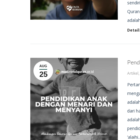
sendir
Quran 
adalah
Detail
Pend
AUG
25
Artikel
Pertam
menga
adala
dari h
adala
pendid
‘alaihi