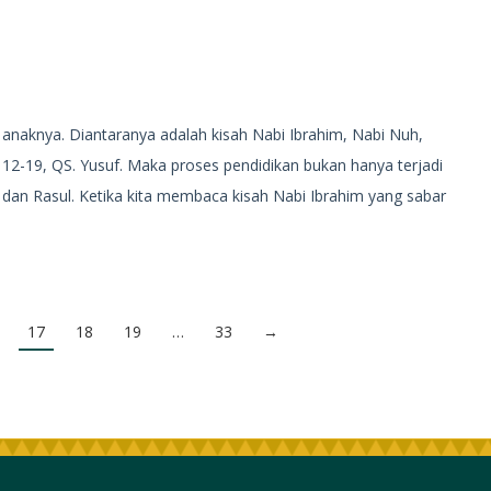
anaknya. Diantaranya adalah kisah Nabi Ibrahim, Nabi Nuh,
12-19, QS. Yusuf. Maka proses pendidikan bukan hanya terjadi
bi dan Rasul. Ketika kita membaca kisah Nabi Ibrahim yang sabar
17
18
19
…
33
→