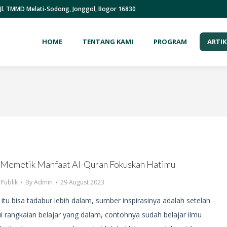
Jl. TMMD Melati-Sodong, Jonggol, Bogor 16830
HOME
TENTANG KAMI
PROGRAM
ARTIK
n Memetik Manfaat Al-Quran Fokuskan Hatimu
,
Publik
By
Admin
29 August 2023
itu bisa tadabur lebih dalam, sumber inspirasinya adalah setelah
i rangkaian belajar yang dalam, contohnya sudah belajar ilmu