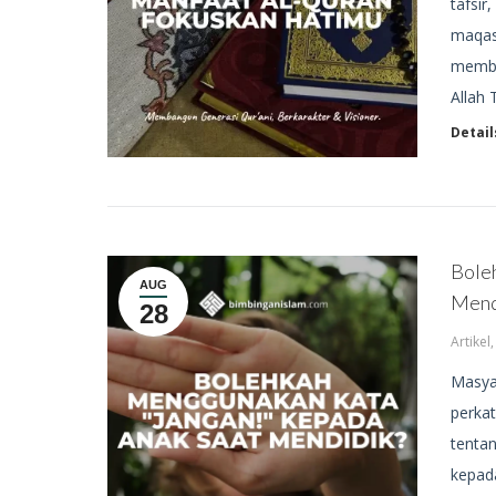
tafsir
maqash
membac
Allah 
Detail
Bole
AUG
Mend
28
Artikel
Masya
perka
tentan
kepada