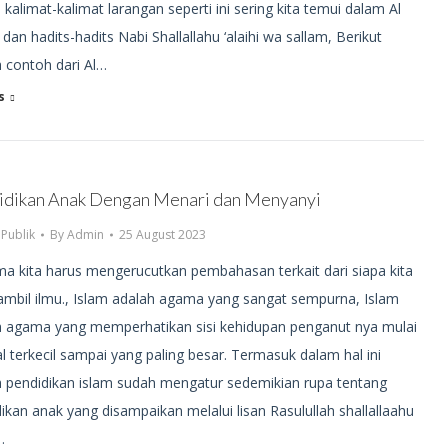
i kalimat-kalimat larangan seperti ini sering kita temui dalam Al
dan hadits-hadits Nabi Shallallahu ‘alaihi wa sallam, Berikut
 contoh dari Al…
s
idikan Anak Dengan Menari dan Menyanyi
,
Publik
By
Admin
25 August 2023
a kita harus mengerucutkan pembahasan terkait dari siapa kita
mbil ilmu., Islam adalah agama yang sangat sempurna, Islam
h agama yang memperhatikan sisi kehidupan penganut nya mulai
al terkecil sampai yang paling besar. Termasuk dalam hal ini
h pendidikan islam sudah mengatur sedemikian rupa tentang
ikan anak yang disampaikan melalui lisan Rasulullah shallallaahu
…