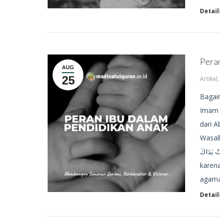
Detail
Pera
AUG
25
Artikel
Bagai
Imam 
dari A
Wasallam bersabda : َلِدِينِهَا
ينِ تَرِبَتْ يَدَاكَ
karen
agama
Detail