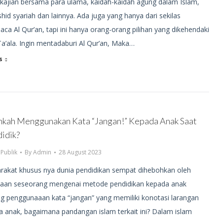
, kajian bersama para ulama, kaidah-kaidah agung dalam Islam,
id syariah dan lainnya. Ada juga yang hanya dari sekilas
a Al Qur’an, tapi ini hanya orang-orang pilihan yang dikehendaki
Ta’ala. Ingin mentadaburi Al Qur’an, Maka…
s
hkah Menggunakan Kata “Jangan!” Kepada Anak Saat
idik?
,
Publik
By
Admin
28 August 2023
rakat khusus nya dunia pendidikan sempat dihebohkan oleh
taan seseorang mengenai metode pendidikan kepada anak
g penggunaaan kata “jangan” yang memiliki konotasi larangan
 anak, bagaimana pandangan islam terkait ini? Dalam islam