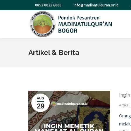
0852 0023 6000
info@madinatulquran.or.id
Artikel & Berita
Ingi
AUG
29
Artikel
Orang 
melalu