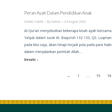
Peran Ayah Dalam Pendidikan Anak
Artikel
,
Publik
By
Admin
24 August 2023
Al-Qur’an menyebutkan beberapa kisah ayah bersama 
Ya’qub dalam surat Al- Baqoroh 132-133, QS. Luqman 
pada kita saja, akan tetapi terjadi pula pada para Na
dalam menjalankan perintah Allah.…
Details
←
1
…
15
16