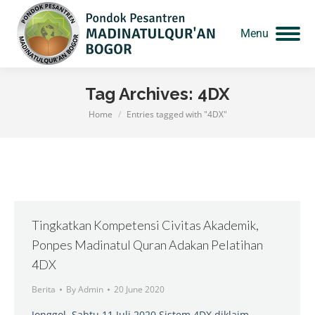
Menu
Tag Archives:
4DX
Home
Entries tagged with "4DX"
You are here:
Tingkatkan Kompetensi Civitas Akademik,
Ponpes Madinatul Quran Adakan Pelatihan
4DX
Berita
By
Admin
20 June 2020
Jonggol, Sabtu 11 Juli 2020 Sistem 4DX diklaim