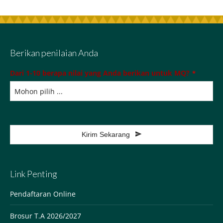
Berikan penilaian Anda
Dari 1-10 berapa nilai yang Anda berikan untuk MQ?
*
Kirim Sekarang
This
field
Link Penting
should
be
Pendaftaran Online
left
Brosur T.A 2026/2027
blank