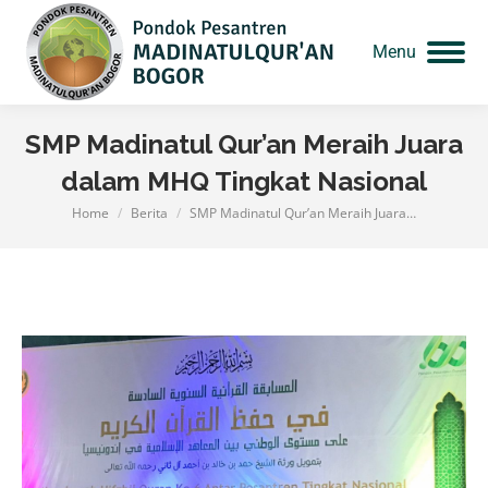
Menu
SMP Madinatul Qur’an Meraih Juara
dalam MHQ Tingkat Nasional
Home
Berita
SMP Madinatul Qur’an Meraih Juara…
You are here: