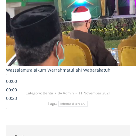
Wassalamu’alaikum Warrahmatullahi Wabarakatuh
00:00
00:00
Category:
Berita
By
Admin
11 November 2021
00:23
Tags:
informasi terbaru