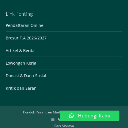
This
field
Link Penting
should
be
Pendaftaran Online
left
Brosur T.A 2026/2027
blank
Artikel & Berita
Lowongan Kerja
Donasi & Dana Sosial
Kritik dan Saran
Pondok Pesantren Madinatul Qur'an Jonggol @2020
Hubungi Kami
Footer Menu
Rais Maraya