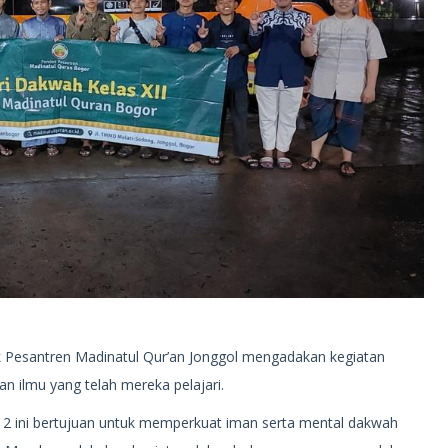
k Pesantren Madinatul Qur’an Jonggol mengadakan kegiatan
n ilmu yang telah mereka pelajari.
 12 ini bertujuan untuk memperkuat iman serta mental dakwah