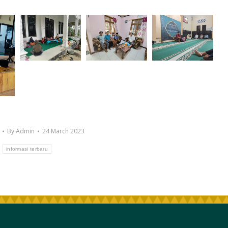
By
Admin
24 March 2023
:
informasi terbaru