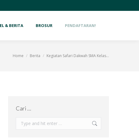
EL & BERITA
BROSUR
PENDAFTARAN!
Home
Berita
Kegiatan Safari Dakwah SMA Kelas…
You are here:
Cari …