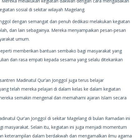
at. Mereka melakukan kegiatan dakwah dengan cara mengadakan
iatan sosial di sekitar wilayah Magelang.
Jonggol dengan semangat dan penuh dedikasi melakukan kegiatan
kolah, dan lain sebagainya. Mereka menyampaikan pesan-pesan
yarakat umum.
al seperti memberikan bantuan sembako bagi masyarakat yang
ulian dan rasa empati kepada sesama yang selalu ditekankan
santren Madinatul Qur’an Jonggol juga terus belajar
ng telah mereka pelajari di dalam kelas ke dalam kegiatan
t mereka semakin mengenal dan memahami ajaran Islam secara
inatul Qur’an Jonggol di sekitar Magelang di bulan Ramadan ini
 masyarakat. Selain itu, kegiatan ini juga menjadi momentum
dan keterampilan dalam berdakwah dan mengamalkan ilmu agama