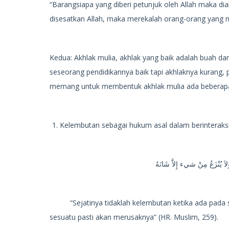
“Barangsiapa yang diberi petunjuk oleh Allah maka d
disesatkan Allah, maka merekalah orang-orang yang mer
Kedua: Akhlak mulia, akhlak yang baik adalah buah da
seseorang pendidikannya baik tapi akhlaknya kurang,
memang untuk membentuk akhlak mulia ada beberapa p
Kelembutan sebagai hukum asal dalam berinteraksi, 
لاَ يُنْزَعُ مِنْ شيء إِلاَّ شَانَهُ
“Sejatinya tidaklah kelembutan ketika ada pada sesu
sesuatu pasti akan merusaknya” (HR. Muslim, 259).