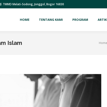
Jl. TMMD Melati-Sodong, Jonggol, Bogor 16830
HOME
TENTANG KAMI
PROGRAM
ARTIK
am Islam
Hom
You a