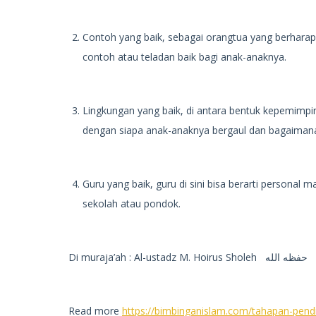
Contoh yang baik, sebagai orangtua yang berhara
contoh atau teladan baik bagi anak-anaknya.
Lingkungan yang baik, di antara bentuk kepemimpi
dengan siapa anak-anaknya bergaul dan bagaimana
Guru yang baik, guru di sini bisa berarti personal m
sekolah atau pondok.
Di muraja’ah : Al-ustadz M. Hoirus Sholeh حفظه الله
Read more
https://bimbinganislam.com/tahapan-pend