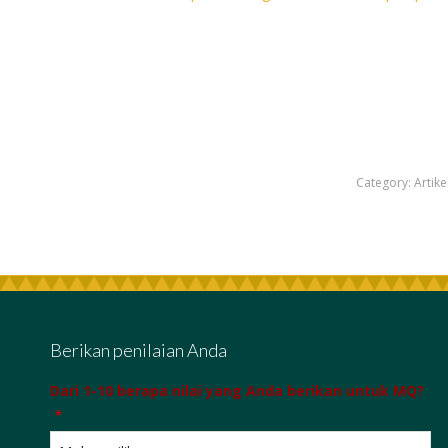
Category:
Artike
Berikan penilaian Anda
Dari 1-10 berapa nilai yang Anda berikan untuk MQ?
*