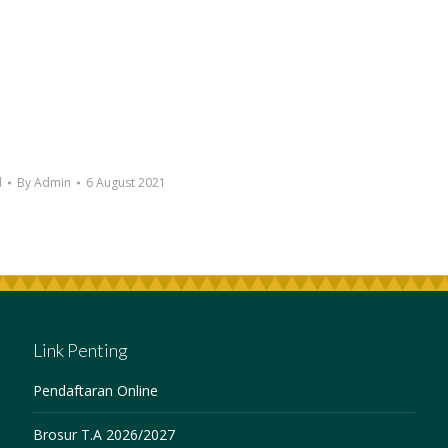
l
By
Admin
6 August 2021
Link Penting
Pendaftaran Online
Brosur T.A 2026/2027