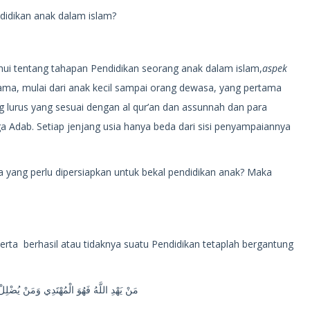
idikan anak dalam islam?
hui tentang tahapan Pendidikan seorang anak dalam islam,
aspek
 sama, mulai dari anak kecil sampai orang dewasa, yang pertama
g lurus yang sesuai dengan al qur’an dan assunnah dan para
uga Adab. Setiap jenjang usia hanya beda dari sisi penyampaiannya
ja yang perlu dipersiapkan untuk bekal pendidikan anak? Maka
erta berhasil atau tidaknya suatu Pendidikan tetaplah bergantung
مَنْ يَهْدِ اللَّهُ فَهُوَ الْمُهْتَدِي وَمَنْ يُضْلِ