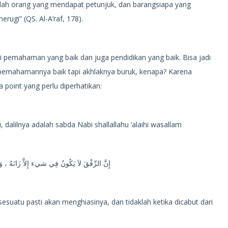
ialah orang yang mendapat petunjuk, dan barangsiapa yang
ugi” (QS. Al-A’raf, 178).
ri pemahaman yang baik dan juga pendidikan yang baik. Bisa jadi
 pemahamannya baik tapi akhlaknya buruk, kenapa? Karena
oint yang perlu diperhatikan:
dalilnya adalah sabda Nabi shallallahu ‘alaihi wasallam
إِنَّ الرِّفْقَ لاَ يَكُونُ فِي شيء إِلاَّ زَانَهُ ، وَ
atu pasti akan menghiasinya, dan tidaklah ketika dicabut dari