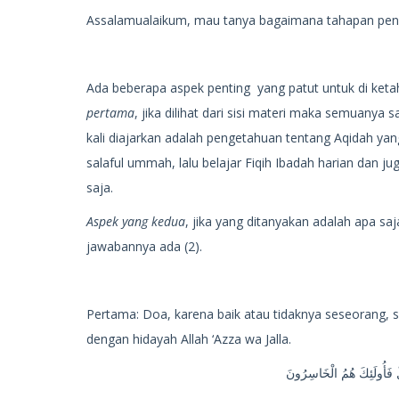
Assalamualaikum, mau tanya bagaimana tahapan pend
Ada beberapa aspek penting yang patut untuk di keta
pertama
, jika dilihat dari sisi materi maka semuanya
kali diajarkan adalah pengetahuan tentang Aqidah yan
salaful ummah, lalu belajar Fiqih Ibadah harian dan j
saja.
Aspek yang kedua
, jika yang ditanyakan adalah apa sa
jawabannya ada (2).
Pertama: Doa, karena baik atau tidaknya seseorang, s
dengan hidayah Allah ‘Azza wa Jalla.
لْ فَأُولَئِكَ هُمُ الْخَاسِرُونَ