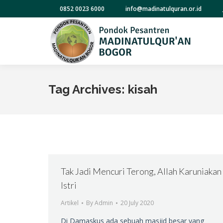
0852 0023 6000
info@madinatulquran.or.id
Tag Archives:
kisah
Tak Jadi Mencuri Terong, Allah Karuniakan
Istri
Artikel
By
Admin
20 July 2020
Di Damaskus ada sebuah masjid besar yang