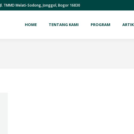
Jl. TMMD Melati-Sodong, Jonggol, Bogor 16830
HOME
TENTANG KAMI
PROGRAM
ARTIK