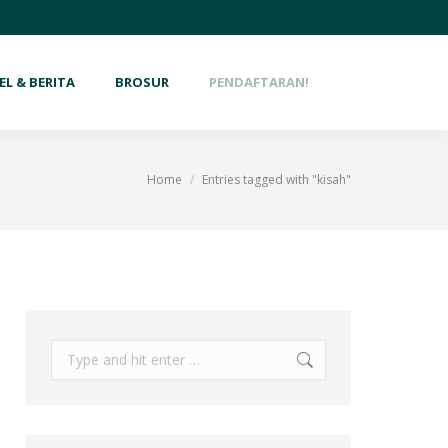
EL & BERITA
BROSUR
PENDAFTARAN!
Home
Entries tagged with "kisah"
You are here: