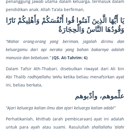
penanggung jawab utama dalam keluarga, termasuk dalam
pendidikan anak. Allah Ta’ala berfirman,
يَا أَيُّهَا الَّذِينَ آمَنُوا قُوا أَنْفُسَكُمْ وَأَهْلِيكُمْ نَارًا
وَقُودُهَا النَّاسُ وَالْحِجَارَةُ
“Wahai orang-orang yang beriman, jagalah dirimu dan
keluargamu dari api neraka yang bahan bakarnya adalah
manusia dan bebatuan.”
(QS. At-Tahrim: 6)
Dalam Tafsir Ath-Thabari, disebutkan riwayat dari Ali bin
Abi Thalib
radhiyallahu ‘anhu
ketika beliau menafsirkan ayat
ini, beliau berkata,
علِّموهم، وأدّبوهم
“Ajari keluarga kalian ilmu dan ajari keluarga kalian adab!”
Perhatikanlah, khithab (arah pembicaraan) ayat ini adalah
untuk para ayah atau suami. Rasulullah
shallallahu ’alahi