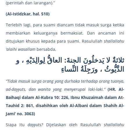
(perintah dan larangan).”
(Al-Istidzkar, hal. 510)
Terlebih lagi, para suami diancam tidak masuk surga ketika
membiarkan keluarganya bermaksiat. Dan ancaman ini
ditujukan khusus kepada para suami. Rasulullah
shallallahu
‘alaihi wasallam
bersabda,
ثلاثةٌ لا يَدخلُونَ الجنةَ: العاقُّ لِوالِدَيْهِ ، و
الدَّيُّوثُ ، ورَجِلَةُ النِّساءِ
“Tidak masuk surga orang yang durhaka terhadap orang tuanya,
ad-dayyuts, dan wanita yang menyerupai laki-laki.”
(HR. Al-
Baihaqi dalam Al-Kubra 10: 226, Ibnu Khuzaimah dalam At-
Tauhid 2: 861, disahihkan oleh Al-Albani dalam Shahih Al-
Jami’ no. 3063)
Siapa itu
dayyuts?
Dijelaskan oleh Rasulullah
shallallahu