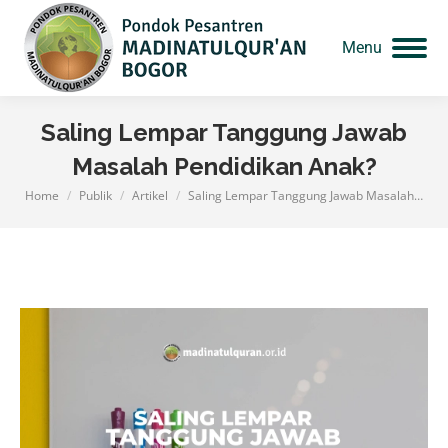
Menu
Saling Lempar Tanggung Jawab
Masalah Pendidikan Anak?
Home
Publik
Artikel
Saling Lempar Tanggung Jawab Masalah…
You are here: