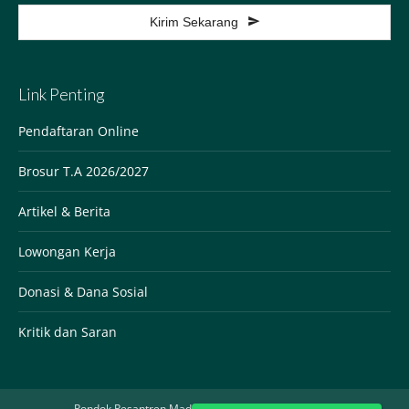
Kirim Sekarang
This
field
Link Penting
should
be
Pendaftaran Online
left
Brosur T.A 2026/2027
blank
Artikel & Berita
Lowongan Kerja
Donasi & Dana Sosial
Kritik dan Saran
Pondok Pesantren Madinatul Qur'an Jonggol @2020