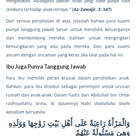
mengatakan, ‘Ad-dayyuts adalah lelaki yang tidak punya rasa
cemburu terhadap anak-istrinya.’”
(Az-Zawajir, 2: 347)
Dari semua penjelasan di atas, jelaslah bahwa para suami
punya tanggung jawab besar untuk mendidik keluarganya
dan membimbing mereka, bahkan untuk mengingkari
kemungkaran yang ada pada mereka. Dan para suami
ancam dengan ancaman yang keras jika lalai pada hal ini.
Ibu Juga Punya Tanggung Jawab
Para ibu memiliki peran krusial dalam pendidikan anak.
Bahkan, para ibu disebut sebagai pemimpin untuk urusan
rumah dan anak-anak. Dalam hadis dari Abdullah bin Umar
radhiyallahu ‘anhu, di dalamnya Nabi
shallallahu ’alaihi
wasallam
bersabda,
وَالْمَرْأَةُ رَاعِيَةٌ عَلَى أَهْلِ بَيْتِ زَوْجِهَا وَوَلَدِهِ
وَهِىَ مَسْئُولَةٌ عَنْهُمْ