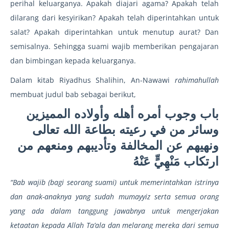
perihal keluarganya. Apakah diajari agama? Apakah telah
dilarang dari kesyirikan? Apakah telah diperintahkan untuk
salat? Apakah diperintahkan untuk menutup aurat? Dan
semisalnya. Sehingga suami wajib memberikan pengajaran
dan bimbingan kepada keluarganya.
Dalam kitab Riyadhus Shalihin, An-Nawawi
rahimahullah
membuat judul bab sebagai berikut,
باب وجوب أمره أهله وأولاده المميزين
وسائر من في رعيته بطاعة الله تعالى
ونهيهم عن المخالفة وتأديبهم ومنعهم من
ارتكاب مَنْهِيٍّ عَنْهُ
“Bab wajib (bagi seorang suami) untuk memerintahkan istrinya
dan anak-anaknya yang sudah mumayyiz serta semua orang
yang ada dalam tanggung jawabnya untuk mengerjakan
ketaatan kepada Allah Ta’ala dan melarang mereka dari semua