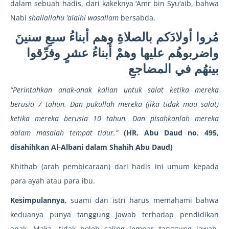
dalam sebuah hadis, dari kakeknya ‘Amr bin Syu’aib, bahwa
Nabi
shallallahu ’alaihi wasallam
bersabda,
مُروا أولادَكم بالصلاةِ وهم أبناءُ سبعِ سنينَ
واضربوهُم عليها وهمْ أبناءُ عشرٍ وفرِّقوا
بينهُم في المضاجعِ
“Perintahkan anak-anak kalian untuk salat ketika mereka
berusia 7 tahun. Dan pukullah mereka (jika tidak mau salat)
ketika mereka berusia 10 tahun. Dan pisahkanlah mereka
dalam masalah tempat tidur.”
(HR. Abu Daud no. 495,
disahihkan Al-Albani dalam Shahih Abu Daud)
Khithab (arah pembicaraan) dari hadis ini umum kepada
para ayah atau para ibu.
Kesimpulannya,
suami dan istri harus memahami bahwa
keduanya punya tanggung jawab terhadap pendidikan
anak. Maka, tidak boleh saling lempar tanggung jawab.