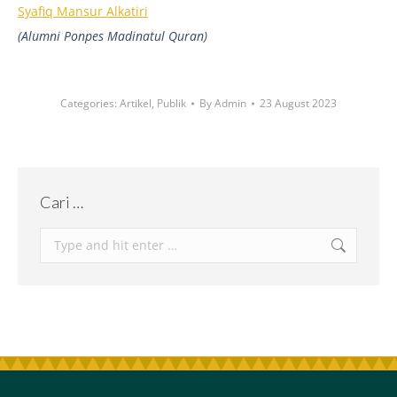
Syafiq Mansur Alkatiri
(Alumni Ponpes Madinatul Quran)
Categories:
Artikel
,
Publik
By
Admin
23 August 2023
Cari …