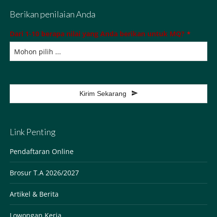
Berikan penilaian Anda
Dari 1-10 berapa nilai yang Anda berikan untuk MQ?
*
Kirim Sekarang
This
field
Link Penting
should
be
Pendaftaran Online
left
Brosur T.A 2026/2027
blank
Artikel & Berita
Lowongan Kerja