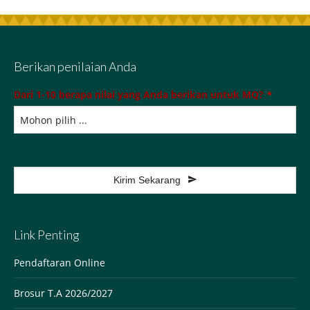
Berikan penilaian Anda
Dari 1-10 berapa nilai yang Anda berikan untuk MQ?
*
Kirim Sekarang
This
field
Link Penting
should
be
Pendaftaran Online
left
Brosur T.A 2026/2027
blank