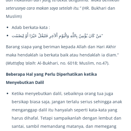
seterusnya cara makan saya setelah itu.”
(HR. Bukhari dan
Muslim)
Adab berkata-kata :
مَنْ كَانَ يُؤْمِنُ بِاللَّهِ وَالْيَوْمِ اْلآخِرِ فَليَقُلْ خَيْرًا أَوْ لِيَصْمُت“
Barang siapa yang beriman kepada Allah dan Hari Akhir
maka hendaklah ia berkata baik atau hendaklah ia diam.”
(
Muttafaq ‘alaih
: Al-Bukhari, no. 6018; Muslim, no.47).
Beberapa Hal yang Perlu Diperhatikan ketika
Menyebutkan Dalil
Ketika menyebutkan dalil, sebaiknya orang tua juga
bersikap biasa saja, jangan terlalu serius sehingga anak
menganggap dalil itu hanyalah seperti kata-kata yang
harus dihafal. Tetapi sampaikanlah dengan lembut dan
santai, sambil memandang matanya, dan memegang