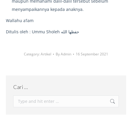
maupun memahami dalil-dalil tersebut sebelum
menyampaikannya kepada anaknya.
Wallahu a’lam
Ditulis oleh : Ummu Sholeh حفظها الله
Category:
Artikel
By
Admin
16 September 2021
Cari …