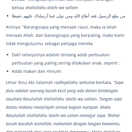
beliau
shallallahu alaihi wa sallam
من يطع الرسول فقد أطاع الله ومن تولى فما أرسلناك عليهم حفيظا
Artinya: “Barangsiapa yang menaati rasul, maka ia telah
menaati Allah, dan barangsiapa yang berpaling, maka Kami
tidak mengutusmu sebagai penjaga mereka
Dalil selanjutnya adalah tentang adab perbuatan-
perbuatan yang paling sering dilakukan anak, seperti :
Adab makan dan minum:
Umar Ibnu Abi Salamah
radhiyallahu ‘anhuma
berkata,
“Saya
dulu adalah seorang bocah kecil yang ada dalam bimbingan
(asuhan) Rasulullah shallallahu ‘alaihi wa sallam. Tangan saya
(kalau makan) menjelajah semua bagian nampan. Maka
Rasulullah shallallahu ‘alaihi wa salam menegur saya, ‘Wahai
bocah bacalah bismillah, makanlah dengan tangan kananmu,
dan makanlah dari yang terdekat denganmu.’ Maka demikian