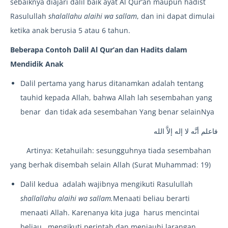
sebaiknya diajari dalil baik ayat Al Qur’an maupun hadist
Rasulullah
shalallahu alaihi wa sallam
, dan ini dapat dimulai
ketika anak berusia 5 atau 6 tahun.
Beberapa Contoh Dalil Al Qur’an dan Hadits dalam
Mendidik Anak
Dalil pertama yang harus ditanamkan adalah tentang
tauhid kepada Allah, bahwa Allah lah sesembahan yang
benar dan tidak ada sesembahan Yang benar selainNya
فاعلم أنَّه لا إله إلاَّ الله
Artinya: Ketahuilah: sesungguhnya tiada sesembahan
yang berhak disembah selain Allah (Surat Muhammad: 19)
Dalil kedua adalah wajibnya mengikuti Rasulullah
shallallahu alaihi wa sallam.
Menaati beliau berarti
menaati Allah. Karenanya kita juga harus mencintai
beliau, mengikuti perintah dan menjauhi larangan