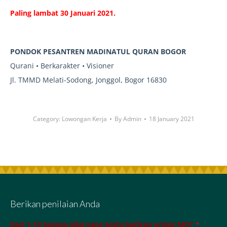
Paling lambat 30 Januari 2021.
PONDOK PESANTREN MADINATUL QURAN BOGOR
Qurani • Berkarakter • Visioner
Jl. TMMD Melati-Sodong, Jonggol, Bogor 16830
Category:
Lowongan Kerja
By
Admin
18 January 2021
Berikan penilaian Anda
Dari 1-10 berapa nilai yang Anda berikan untuk MQ?
*