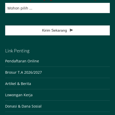
Kirim Sekarang
This
field
Link Penting
should
be
Pendaftaran Online
left
Brosur T.A 2026/2027
blank
Artikel & Berita
Lowongan Kerja
Donasi & Dana Sosial