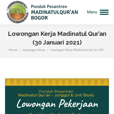
Menu
Lowongan Kerja Madinatul Qur’an
(30 Januari 2021)
Home
Lowongan Kerja
Lowongan Kerja Madinatul Qur’an (30…
You are here: