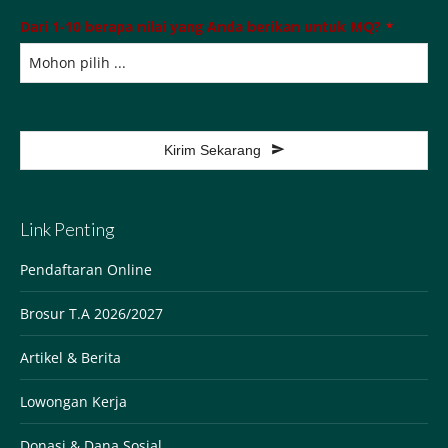
Dari 1-10 berapa nilai yang Anda berikan untuk MQ?
*
Kirim Sekarang
This
field
Link Penting
should
be
Pendaftaran Online
left
Brosur T.A 2026/2027
blank
Artikel & Berita
Lowongan Kerja
Donasi & Dana Sosial