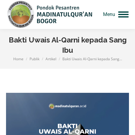
Menu
Bakti Uwais Al-Qarni kepada Sang
Ibu
Home
Publik
Artikel
Bakti Uwais Al-Qarni kepada Sang…
You are here: