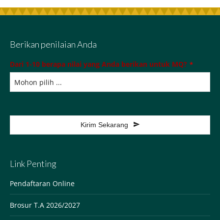
Berikan penilaian Anda
Dari 1-10 berapa nilai yang Anda berikan untuk MQ?
*
Kirim Sekarang
This
field
Link Penting
should
be
Pendaftaran Online
left
Brosur T.A 2026/2027
blank