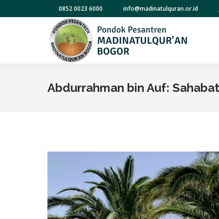
0852 0023 6000
info@madinatulquran.or.id
Abdurrahman bin Auf: Sahaba