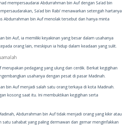
mmad mempersaudarai Abdurrahman bin Auf dengan Sa’ad bin
mempersaudarakan, Sa’ad bin Rabi’ menawarkan setengah hartanya
as Abdurrahman bin Auf menolak tersebut dan hanya minta
n bin Auf, ia memiliki keyakinan yang besar dalam usahanya
kepada orang lain, meskipun ia hidup dalam keadaan yang sulit.
uamalah
uf merupakan pedagang yang ulung dan cerdik. Berkat kegigihan
mengembangkan usahanya dengan pesat di pasar Madinah.
 bin Auf menjadi salah satu orang terkaya di kota Madinah.
an kosong saat itu. Ini membuktikan kegigihan serta
Madinah, Abdurrahman bin Auf tidak menjadi orang yang kikir atau
salah satu sahabat yang paling dermawan dan gemar menginfakkan